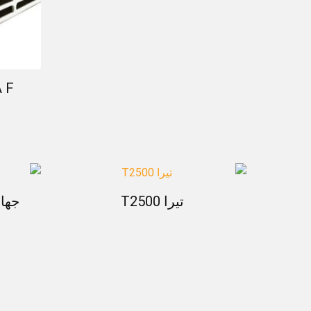
 F
تيرا T2500
جهاز